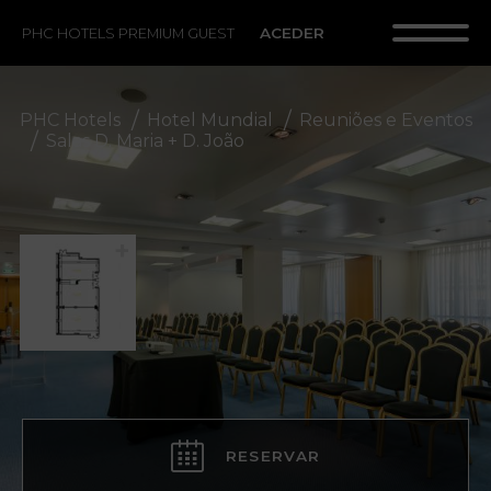
ACEDER
PHC HOTELS PREMIUM GUEST
PHC Hotels
Hotel Mundial
Reuniões e Eventos
Salas D. Maria + D. João
RESERVAR