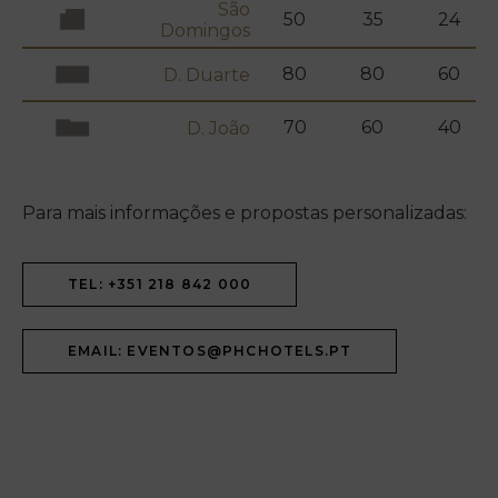
São
50
35
24
Domingos
80
80
60
D. Duarte
70
60
40
D. João
Para mais informações e propostas personalizadas:
TEL: +351 218 842 000
EMAIL: EVENTOS@PHCHOTELS.PT