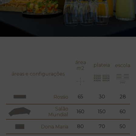
área
plateia
escola
m2
áreas e configurações
65
30
28
Rossio
Salão
160
150
60
Mundial
80
70
50
Dona Maria