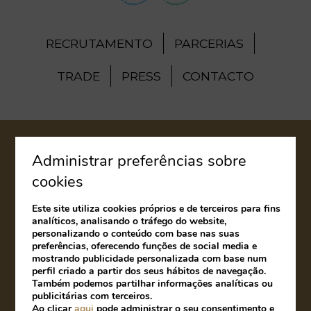
RECRUTAMENTO
PARCERIAS
TRADE
PRESS
CONTACTO
AVISO LEGAL
Administrar preferências sobre
cookies
POLÍTICA DE COOKIES
Este site utiliza cookies próprios e de terceiros para fins
LIVRO DE RECLAMAÇÕES
analíticos, analisando o tráfego do website,
personalizando o conteúdo com base nas suas
preferências, oferecendo funções de social media e
Desenvolvido por
mirai
mostrando publicidade personalizada com base num
perfil criado a partir dos seus hábitos de navegação.
Também podemos partilhar informações analíticas ou
publicitárias com terceiros.
Ao clicar
aqui
pode administrar o seu consentimento e