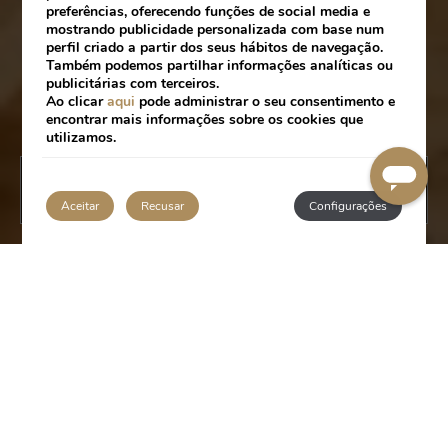
preferências, oferecendo funções de social media e
mostrando publicidade personalizada com base num
perfil criado a partir dos seus hábitos de navegação.
Também podemos partilhar informações analíticas ou
publicitárias com terceiros.
Ao clicar
aqui
pode administrar o seu consentimento e
encontrar mais informações sobre os cookies que
utilizamos.
RESERVAR
Aceitar
Recusar
Configurações
RESTAURANTES & BARES
Situado no centro de Lisboa, a escassos passos da
Baixa Pombalina, o Portugal Boutique Hotel
oferece-lhe várias opções para as suas refeições e
momentos de lazer. Para além de uma oferta