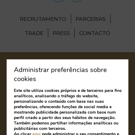
RECRUTAMENTO
PARCERIAS
TRADE
PRESS
CONTACTO
AVISO LEGAL
Administrar preferências sobre
cookies
POLÍTICA DE COOKIES
Este site utiliza cookies próprios e de terceiros para fins
LIVRO DE RECLAMAÇÕES
analíticos, analisando o tráfego do website,
personalizando o conteúdo com base nas suas
preferências, oferecendo funções de social media e
Desenvolvido por
mirai
mostrando publicidade personalizada com base num
perfil criado a partir dos seus hábitos de navegação.
Também podemos partilhar informações analíticas ou
publicitárias com terceiros.
Ao clicar
aqui
pode administrar o seu consentimento e