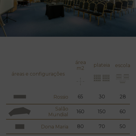
área
plateia
escola
m2
áreas e configurações
65
30
28
Rossio
Salão
160
150
60
Mundial
80
70
50
Dona Maria