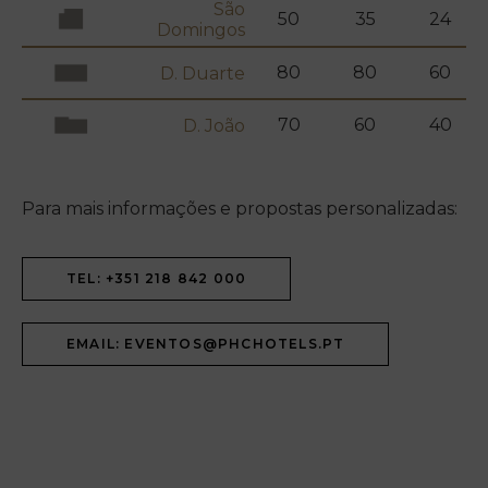
São
50
35
24
Domingos
80
80
60
D. Duarte
70
60
40
D. João
Para mais informações e propostas personalizadas:
TEL: +351 218 842 000
EMAIL: EVENTOS@PHCHOTELS.PT