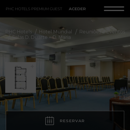
ACEDER
PHC HOTELS PREMIUM GUEST
PHC Hotels
Hotel Mundial
Reuniões e Eventos
Salas D. Duarte + D. Maria
RESERVAR