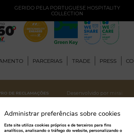
GERIDO PELA PORTUGUESE HOSPITALITY
COLLECTION
TAMENTO
PARCERIAS
TRADE
PRESS
CO
Desenvolvido por
mirai
VRO DE RECLAMAÇÕES
Administrar preferências sobre cookies
Este site utiliza cookies próprios e de terceiros para fins
analíticos, analisando o tráfego do website, personalizando o