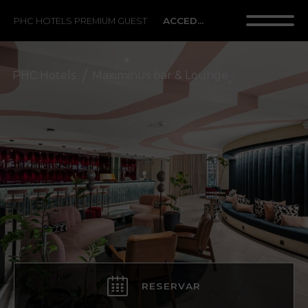
ACCEDER
PHC HOTELS PREMIUM GUEST
PHC Hotels
Maximinus bar & Lounge
RESERVAR