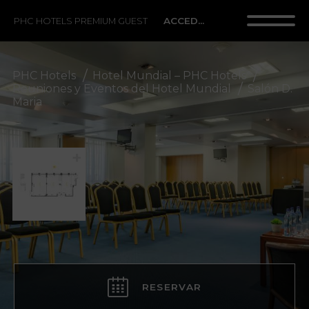
ACCEDER
PHC HOTELS PREMIUM GUEST
PHC Hotels
Hotel Mundial – PHC Hotels
Reuniones y Eventos del Hotel Mundial
Salón D.
Maria
RESERVAR