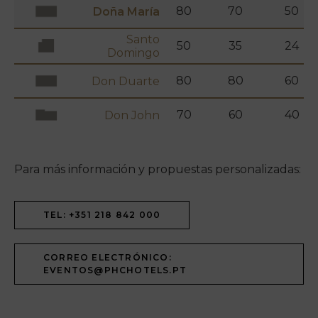
80
70
50
Doña María
Santo
50
35
24
Domingo
80
80
60
Don Duarte
70
60
40
Don John
Para más información y propuestas personalizadas:
TEL: +351 218 842 000
CORREO ELECTRÓNICO:
EVENTOS@PHCHOTELS.PT