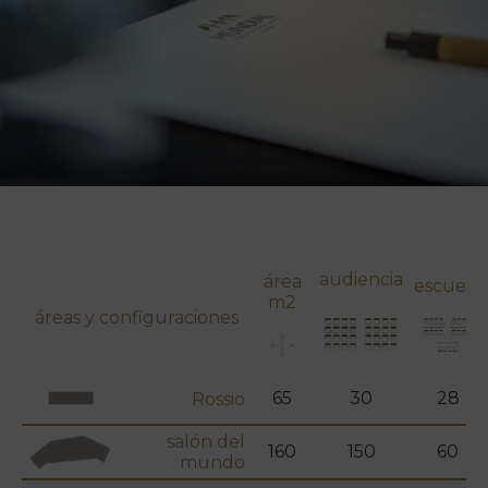
audiencia
área
escuela
m2
áreas y configuraciones
65
30
28
Rossio
salón del
160
150
60
mundo