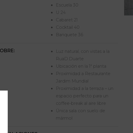
Escuela 30
U 24
Cabaret 21
Cocktail 40
Banquete 36
OBRE:
Luz natural, con vistas a la
RuaD.Duarte
Ubicación en la 1ª planta
Proximidad a Restaurante
Jardim Mundial
Proximidad a la terraza – un
espacio perfecto para un
coffee-break al aire libre
Única sala con suelo de
mármol