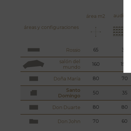
audienc
área m2
áreas y configuraciones
65
30
Rossio
salón del
160
150
mundo
80
70
Doña María
Santo
50
35
Domingo
80
80
Don Duarte
70
60
Don John