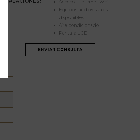
NSTALACIONES:
Acceso a Internet Wifi
Equipos audiovisuales
ete
disponibles
Aire condicionado
Pantalla LCD
ENVIAR CONSULTA