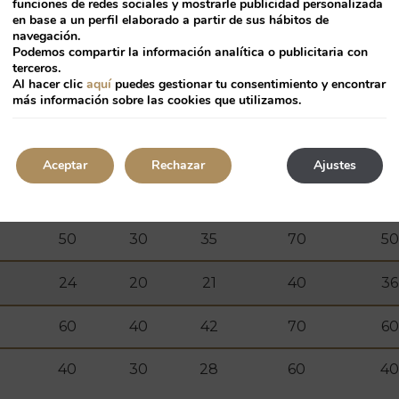
I
funciones de redes sociales y mostrarle publicidad personalizada
en base a un perfil elaborado a partir de sus hábitos de
navegación.
ia
recepción
banqu
escuela
cabaret
Podemos compartir la información analítica o publicitaria con
U
terceros.
Al hacer clic
aquí
puedes gestionar tu consentimiento y encontrar
más información sobre las cookies que utilizamos.
28
18
-
40
36
Aceptar
Rechazar
Ajustes
60
60
63
140
90
50
30
35
70
50
24
20
21
40
36
60
40
42
70
60
40
30
28
60
40