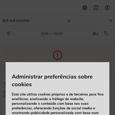
A sua escolha
1
2
3
9/08 — 10/08
2
Opa! Algo deu errado.Por favor, tente novamente mais
tarde.
Administrar preferências sobre
cookies
© 2026 Sociedade Hoteleira de Turismo Sotelmo, S.A..
Todos os direitos reservados.
Política De Privacidade
Este site utiliza cookies próprios e de terceiros para fins
mirai
Powered by
analíticos, analisando o tráfego do website,
personalizando o conteúdo com base nas suas
preferências, oferecendo funções de social media e
mostrando publicidade personalizada com base num